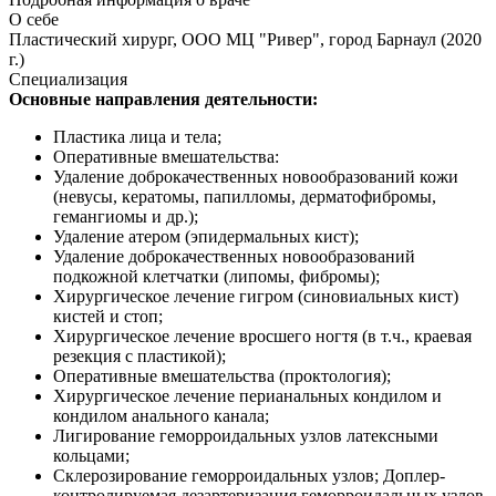
О себе
Пластический хирург, ООО МЦ "Ривер", город Барнаул (2020
г.)
Специализация
Основные направления деятельности:
Пластика лица и тела;
Оперативные вмешательства:
Удаление доброкачественных новообразований кожи
(невусы, кератомы, папилломы, дерматофибромы,
гемангиомы и др.);
Удаление атером (эпидермальных кист);
Удаление доброкачественных новообразований
подкожной клетчатки (липомы, фибромы);
Хирургическое лечение гигром (синовиальных кист)
кистей и стоп;
Хирургическое лечение вросшего ногтя (в т.ч., краевая
резекция с пластикой);
Оперативные вмешательства (проктология);
Хирургическое лечение перианальных кондилом и
кондилом анального канала;
Лигирование геморроидальных узлов латексными
кольцами;
Склерозирование геморроидальных узлов; Доплер-
контролируемая дезартеризация геморроидальных узлов