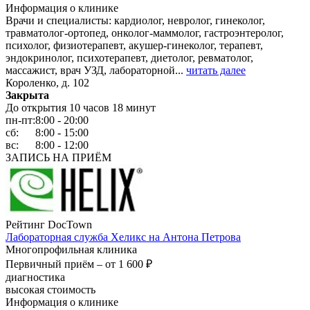
Информация о клинике
Врачи и специалисты: кардиолог, невролог, гинеколог,
травматолог-ортопед, онколог-маммолог, гастроэнтеролог,
психолог, физиотерапевт, акушер-гинеколог, терапевт,
эндокринолог, психотерапевт, диетолог, ревматолог,
массажист, врач УЗД, лабораторной...
читать далее
Короленко, д. 102
Закрыта
До открытия 10 часов 18 минут
пн-пт:
8:00 - 20:00
сб:
8:00 - 15:00
вс:
8:00 - 12:00
ЗАПИСЬ НА ПРИЁМ
Рейтинг DocTown
Лабораторная служба Хеликс на Антона Петрова
Многопрофильная клиника
Первичный приём –
от 1 600 ₽
диагностика
высокая стоимость
Информация о клинике