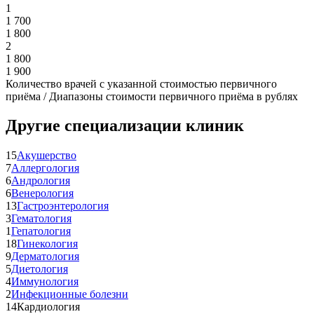
1
1 700
1 800
2
1 800
1 900
Количество врачей с указанной стоимостью первичного
приёма / Диапазоны стоимости первичного приёма в рублях
Другие специализации клиник
15
Акушерство
7
Аллергология
6
Андрология
6
Венерология
13
Гастроэнтерология
3
Гематология
1
Гепатология
18
Гинекология
9
Дерматология
5
Диетология
4
Иммунология
2
Инфекционные болезни
14
Кардиология