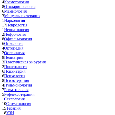
4
Косметология
8
Отоларингология
6
Маммология
3
Мануальная терапия
1
Наркология
17
Неврология
1
Неонатология
2
Нефрология
8
Офтальмология
6
Онкология
4
Ортопедия
2
Остеопатия
8
Педиатрия
3
Пластическая хирургия
2
Проктология
6
Психиатрия
6
Психология
8
Психотерапия
4
Пульмонология
7
Ревматология
5
Рефлексотерапия
1
Сексология
10
Стоматология
15
Терапия
18
УЗИ