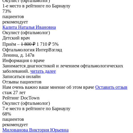
Окулист (офтальмолог)
1-е место в рейтинге по Барнаулу
73%
пациентов
рекомендует
Калита
Наталья Ивановна
Окулист (офтальмолог)
Детский врач
Приём
–
1 800 ₽
1 710 ₽
5%
Офтальмология ИнтерВзгляд
Ленина, д. 147в
Информация о враче
Занимается диагностикой и лечением офтальмологических
заболеваний.
читать далее
Записаться онлайн
Отзывы пациентов
Нам очень важно ваше мнение об этом враче
Оставить отзыв
стаж 27 лет
Рейтинг DocTown
Окулист (офтальмолог)
7-е место в рейтинге по Барнаулу
68%
пациентов
рекомендует
Милованова
Виктория Юрьевна