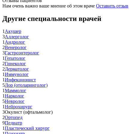
Отзывы пациентов
Нам очень важно ваше мнение об этом враче
Оставить отзыв
Другие специальности врачей
1
Акушер
3
Аллерголог
1
Андролог
2
Венеролог
3
Гастроэнтеролог
1
Гепатолог
2
Гинеколог
2
Дерматолог
1
Иммунолог
1
Инфекционист
5
Лор (отоларинголог)
1
Маммолог
1
Нарколог
5
Невролог
1
Нейрохирург
3
Окулист (офтальмолог)
2
Ортопед
9
Педиатр
1
Пластический хирург
1
Психиатр