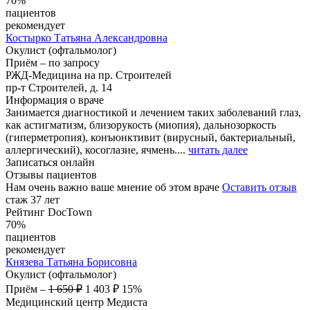
70%
пациентов
рекомендует
Костырко
Татьяна Александровна
Окулист (офтальмолог)
Приём
–
по запросу
РЖД-Медицина на пр. Строителей
пр-т Строителей, д. 14
Информация о враче
Занимается диагностикой и лечением таких заболеваний глаз,
как астигматизм, близорукость (миопия), дальнозоркость
(гиперметропия), конъюнктивит (вирусный, бактериальный,
аллергический), косоглазие, ячмень....
читать далее
Записаться онлайн
Отзывы пациентов
Нам очень важно ваше мнение об этом враче
Оставить отзыв
стаж 37 лет
Рейтинг DocTown
70%
пациентов
рекомендует
Князева
Татьяна Борисовна
Окулист (офтальмолог)
Приём
–
1 650 ₽
1 403 ₽
15%
Медицинский центр Медиста