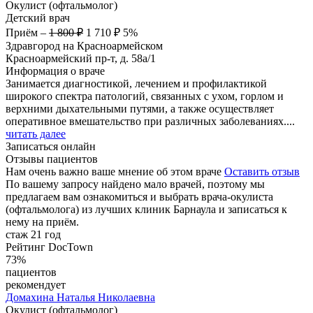
Окулист (офтальмолог)
Детский врач
Приём
–
1 800 ₽
1 710 ₽
5%
Здравгород на Красноармейском
Красноармейский пр-т, д. 58а/1
Информация о враче
Занимается диагностикой, лечением и профилактикой
широкого спектра патологий, связанных с ухом, горлом и
верхними дыхательными путями, а также осуществляет
оперативное вмешательство при различных заболеваниях....
читать далее
Записаться онлайн
Отзывы пациентов
Нам очень важно ваше мнение об этом враче
Оставить отзыв
По вашему запросу найдено мало врачей, поэтому мы
предлагаем вам ознакомиться и выбрать врача-окулиста
(офтальмолога) из лучших клиник Барнаула и записаться к
нему на приём.
стаж 21 год
Рейтинг DocTown
73%
пациентов
рекомендует
Домахина
Наталья Николаевна
Окулист (офтальмолог)