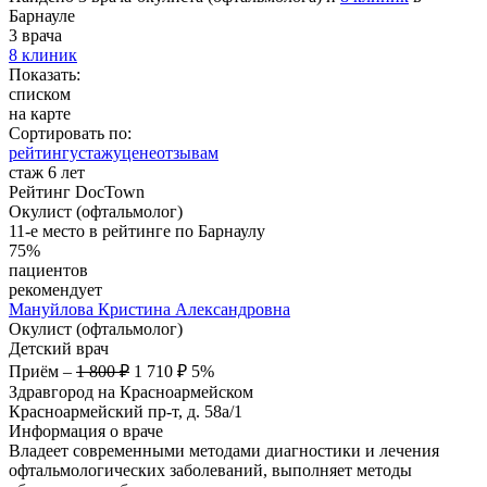
Барнауле
3 врача
8 клиник
Показать:
списком
на карте
Сортировать по:
рейтингу
стажу
цене
отзывам
стаж 6 лет
Рейтинг DocTown
Окулист (офтальмолог)
11-е место в рейтинге по Барнаулу
75%
пациентов
рекомендует
Мануйлова
Кристина Александровна
Окулист (офтальмолог)
Детский врач
Приём
–
1 800 ₽
1 710 ₽
5%
Здравгород на Красноармейском
Красноармейский пр-т, д. 58а/1
Информация о враче
Владеет современными методами диагностики и лечения
офтальмологических заболеваний, выполняет методы