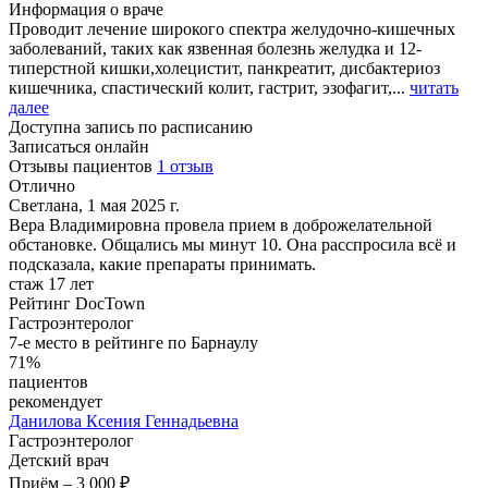
Информация о враче
Проводит лечение широкого спектра желудочно-кишечных
заболеваний, таких как язвенная болезнь желудка и 12-
типерстной кишки,холецистит, панкреатит, дисбактериоз
кишечника, спастический колит, гастрит, эзофагит,...
читать
далее
Доступна запись по расписанию
Записаться онлайн
Отзывы пациентов
1 отзыв
Отлично
Светлана, 1 мая 2025 г.
Вера Владимировна провела прием в доброжелательной
обстановке. Общались мы минут 10. Она расспросила всё и
подсказала, какие препараты принимать.
стаж 17 лет
Рейтинг DocTown
Гастроэнтеролог
7-е место в рейтинге по Барнаулу
71%
пациентов
рекомендует
Данилова
Ксения Геннадьевна
Гастроэнтеролог
Детский врач
Приём
–
3 000 ₽