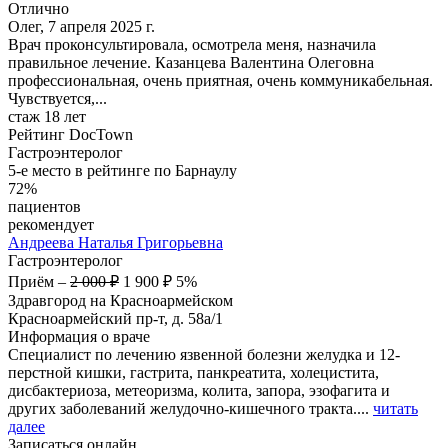
Отлично
Олег, 7 апреля 2025 г.
Врач проконсультировала, осмотрела меня, назначила
правильное лечение. Казанцева Валентина Олеговна
профессиональная, очень приятная, очень коммуникабельная.
Чувствуется,...
стаж 18 лет
Рейтинг DocTown
Гастроэнтеролог
5-е место в рейтинге по Барнаулу
72%
пациентов
рекомендует
Андреева
Наталья Григорьевна
Гастроэнтеролог
Приём
–
2 000 ₽
1 900 ₽
5%
Здравгород на Красноармейском
Красноармейский пр-т, д. 58а/1
Информация о враче
Специалист по лечению язвенной болезни желудка и 12-
перстной кишки, гастрита, панкреатита, холецистита,
дисбактериоза, метеоризма, колита, запора, эзофагита и
других заболеваний желудочно-кишечного тракта....
читать
далее
Записаться онлайн