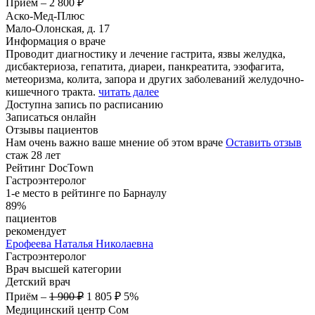
Приём
–
2 800 ₽
Аско-Мед-Плюс
Мало-Олонская, д. 17
Информация о враче
Проводит диагностику и лечение гастрита, язвы желудка,
дисбактериоза, гепатита, диареи, панкреатита, эзофагита,
метеоризма, колита, запора и других заболеваний желудочно-
кишечного тракта.
читать далее
Доступна запись по расписанию
Записаться онлайн
Отзывы пациентов
Нам очень важно ваше мнение об этом враче
Оставить отзыв
стаж 28 лет
Рейтинг DocTown
Гастроэнтеролог
1-е место в рейтинге по Барнаулу
89%
пациентов
рекомендует
Ерофеева
Наталья Николаевна
Гастроэнтеролог
Врач высшей категории
Детский врач
Приём
–
1 900 ₽
1 805 ₽
5%
Медицинский центр Сом