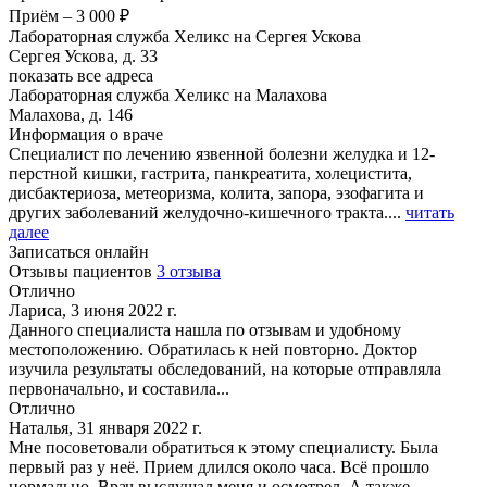
Приём
–
3 000 ₽
Лабораторная служба Хеликс на Сергея Ускова
Сергея Ускова, д. 33
показать все адреса
Лабораторная служба Хеликс на Малахова
Малахова, д. 146
Информация о враче
Специалист по лечению язвенной болезни желудка и 12-
перстной кишки, гастрита, панкреатита, холецистита,
дисбактериоза, метеоризма, колита, запора, эзофагита и
других заболеваний желудочно-кишечного тракта....
читать
далее
Записаться онлайн
Отзывы пациентов
3 отзыва
Отлично
Лариса, 3 июня 2022 г.
Данного специалиста нашла по отзывам и удобному
местоположению. Обратилась к ней повторно. Доктор
изучила результаты обследований, на которые отправляла
первоначально, и составила...
Отлично
Наталья, 31 января 2022 г.
Мне посоветовали обратиться к этому специалисту. Была
первый раз у неё. Прием длился около часа. Всё прошло
нормально. Врач выслушал меня и осмотрел. А также