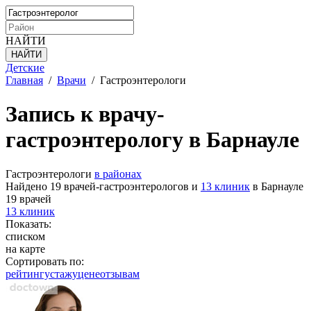
НАЙТИ
Детские
Главная
/
Врачи
/
Гастроэнтерологи
Запись к врачу-
гастроэнтерологу в Барнауле
Гастроэнтерологи
в районах
Найдено 19 врачей-гастроэнтерологов и
13 клиник
в Барнауле
19 врачей
13 клиник
Показать:
списком
на карте
Сортировать по:
рейтингу
стажу
цене
отзывам