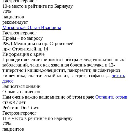
Гастроэнтеролог
10-е место в рейтинге по Барнаулу
70%
пациентов
рекомендует
Московская
Ольга Ивановна
Гастроэнтеролог
Приём
–
по запросу
РЖД-Медицина на пр. Строителей
пр-т Строителей, д. 14
Информация о враче
Проводит лечение широкого спектра желудочно-кишечных
заболеваний, таких как язвенная болезнь желудка и 12-
типерстной кишки,холецистит, панкреатит, дисбактериоз
кишечника, спастический колит, гастрит, эзофагит,...
читать
далее
Записаться онлайн
Отзывы пациентов
Нам очень важно ваше мнение об этом враче
Оставить отзыв
стаж 47 лет
Рейтинг DocTown
Гастроэнтеролог
11-е место в рейтинге по Барнаулу
70%
пациентов