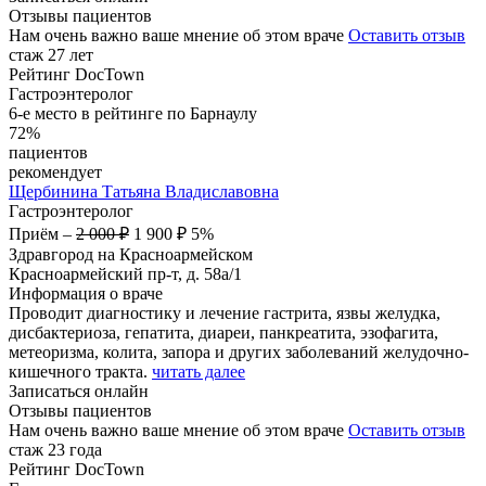
Отзывы пациентов
Нам очень важно ваше мнение об этом враче
Оставить отзыв
стаж 27 лет
Рейтинг DocTown
Гастроэнтеролог
6-е место в рейтинге по Барнаулу
72%
пациентов
рекомендует
Щербинина
Татьяна Владиславовна
Гастроэнтеролог
Приём
–
2 000 ₽
1 900 ₽
5%
Здравгород на Красноармейском
Красноармейский пр-т, д. 58а/1
Информация о враче
Проводит диагностику и лечение гастрита, язвы желудка,
дисбактериоза, гепатита, диареи, панкреатита, эзофагита,
метеоризма, колита, запора и других заболеваний желудочно-
кишечного тракта.
читать далее
Записаться онлайн
Отзывы пациентов
Нам очень важно ваше мнение об этом враче
Оставить отзыв
стаж 23 года
Рейтинг DocTown