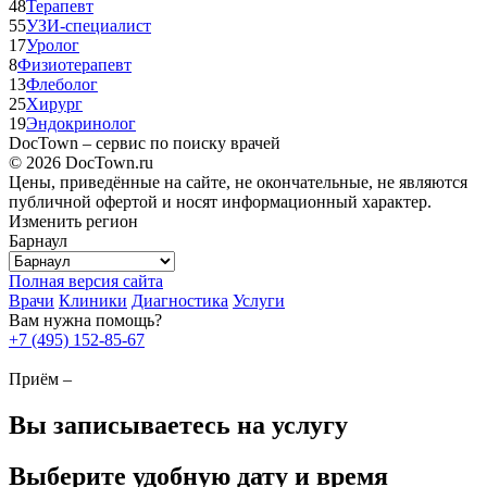
48
Терапевт
55
УЗИ-специалист
17
Уролог
8
Физиотерапевт
13
Флеболог
25
Хирург
19
Эндокринолог
DocTown – сервис по поиску врачей
© 2026 DocTown.ru
Цены, приведённые на сайте, не окончательные, не являются
публичной офертой и носят информационный характер.
Изменить регион
Барнаул
Полная версия сайта
Врачи
Клиники
Диагностика
Услуги
Вам нужна помощь?
+7 (495) 152-85-67
Приём –
Вы записываетесь на услугу
Выберите удобную дату и время