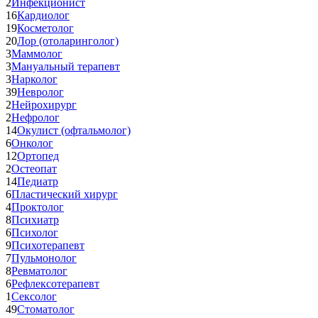
2
Инфекционист
16
Кардиолог
19
Косметолог
20
Лор (отоларинголог)
3
Маммолог
3
Мануальный терапевт
3
Нарколог
39
Невролог
2
Нейрохирург
2
Нефролог
14
Окулист (офтальмолог)
6
Онколог
12
Ортопед
2
Остеопат
14
Педиатр
6
Пластический хирург
4
Проктолог
8
Психиатр
6
Психолог
9
Психотерапевт
7
Пульмонолог
8
Ревматолог
6
Рефлексотерапевт
1
Сексолог
49
Стоматолог