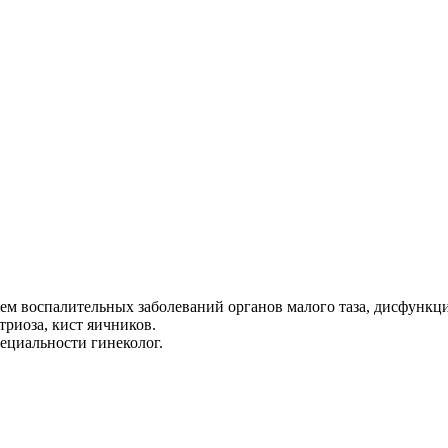
нием воспалительных заболеваний органов малого таза, дисфун
риоза, кист яичников.
пециальности гинеколог.