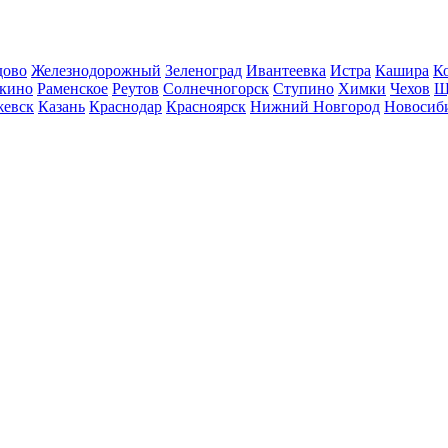
дово
Железнодорожный
Зеленоград
Ивантеевка
Истра
Кашира
К
кино
Раменское
Реутов
Солнечногорск
Ступино
Химки
Чехов
Щ
евск
Казань
Краснодар
Красноярск
Нижний Новгород
Новосиб