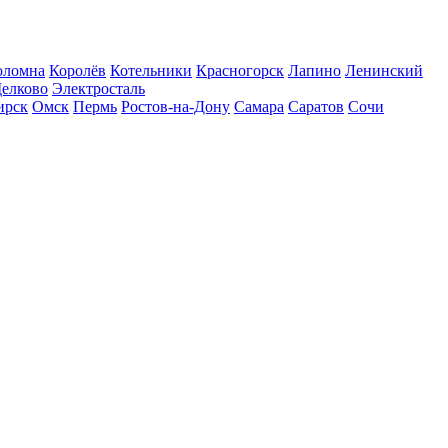
оломна
Королёв
Котельники
Красногорск
Лапино
Ленинский
елково
Электросталь
ирск
Омск
Пермь
Ростов-на-Дону
Самара
Саратов
Сочи