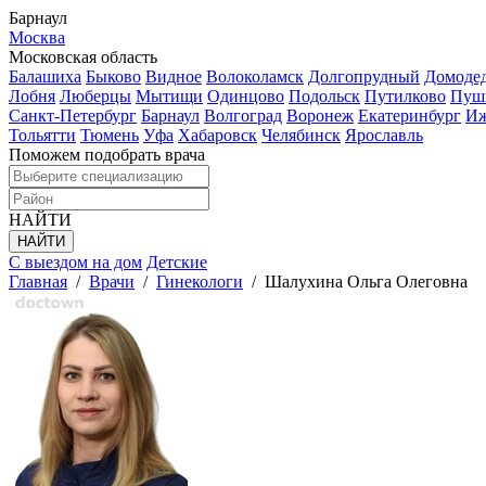
Барнаул
Москва
Московская область
Балашиха
Быково
Видное
Волоколамск
Долгопрудный
Домоде
Лобня
Люберцы
Мытищи
Одинцово
Подольск
Путилково
Пуш
Санкт-Петербург
Барнаул
Волгоград
Воронеж
Екатеринбург
Иж
Тольятти
Тюмень
Уфа
Хабаровск
Челябинск
Ярославль
Поможем подобрать врача
НАЙТИ
С выездом на дом
Детские
Главная
/
Врачи
/
Гинекологи
/
Шалухина Ольга Олеговна