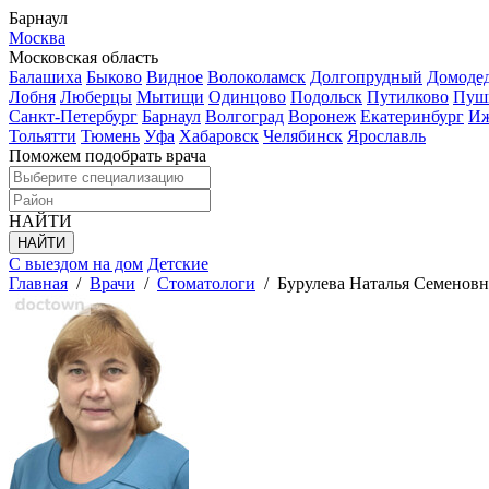
Барнаул
Москва
Московская область
Балашиха
Быково
Видное
Волоколамск
Долгопрудный
Домоде
Лобня
Люберцы
Мытищи
Одинцово
Подольск
Путилково
Пуш
Санкт-Петербург
Барнаул
Волгоград
Воронеж
Екатеринбург
Иж
Тольятти
Тюмень
Уфа
Хабаровск
Челябинск
Ярославль
Поможем подобрать врача
НАЙТИ
С выездом на дом
Детские
Главная
/
Врачи
/
Стоматологи
/
Бурулева Наталья Семеновн