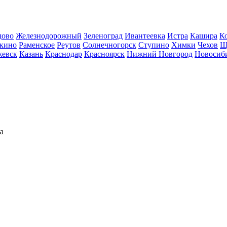
дово
Железнодорожный
Зеленоград
Ивантеевка
Истра
Кашира
К
кино
Раменское
Реутов
Солнечногорск
Ступино
Химки
Чехов
Щ
евск
Казань
Краснодар
Красноярск
Нижний Новгород
Новосиб
а