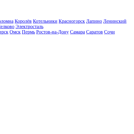
оломна
Королёв
Котельники
Красногорск
Лапино
Ленинский
елково
Электросталь
ирск
Омск
Пермь
Ростов-на-Дону
Самара
Саратов
Сочи